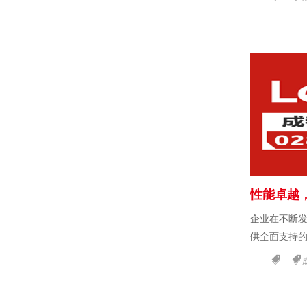
Think···
企业在不断
供全面支持的服
卓越的性能
想选择···