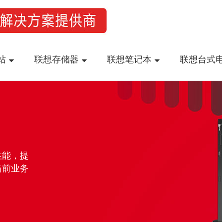
站
联想存储器
联想笔记本
联想台式
性能，提
当前业务