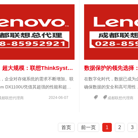
超强性能，超大规模：联想ThinkSystem DX1100U满足企业级存储需求
代，企业对存储系统的需求不断增加。联
在数字化时代，数据已成为
stem DX1100U凭借其超强的性能和超大
确保数据的安全和高可用性
能力，成为企业级存储需求的理想解决方
备份和恢复解决方案。DPA900
2024-06-07
成都联想代理商
成都联想代理商
DPA2400···
首页
前一页
1
2
3