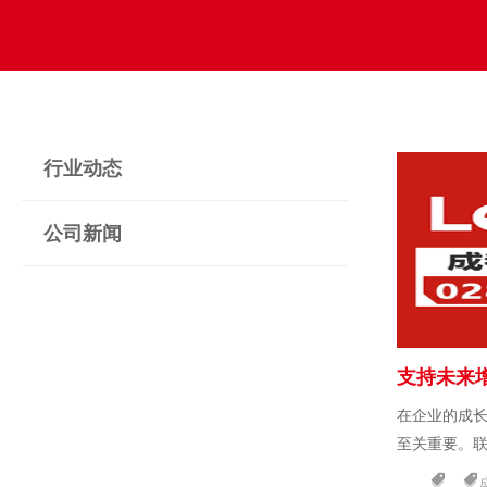
行业动态
公司新闻
在企业的成
至关重要。联想
和可靠性，