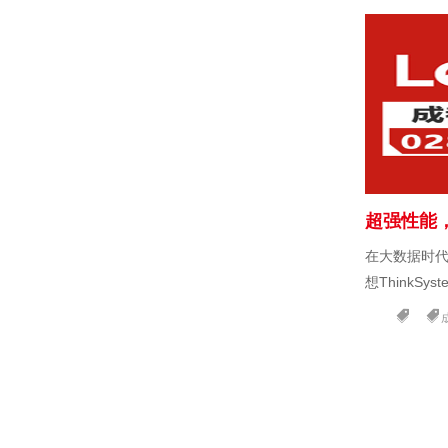
在大数据时
想ThinkSy
规模的存储
案。T···