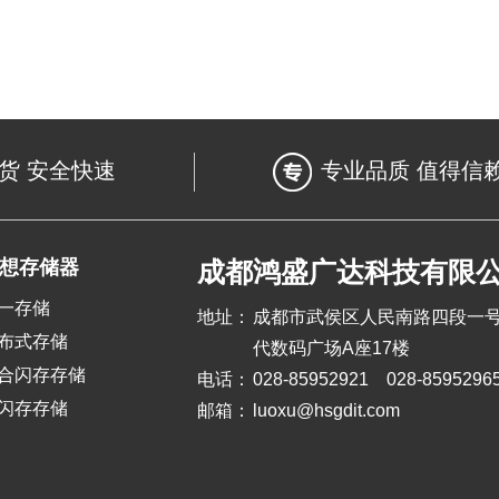
货 安全快速
专业品质 值得信
想存储器
成都鸿盛广达科技有限
一存储
地址：
成都市武侯区人民南路四段一
布式存储
代数码广场A座17楼
合闪存存储
电话：
028-85952921 028-8595296
闪存存储
邮箱：
luoxu@hsgdit.com