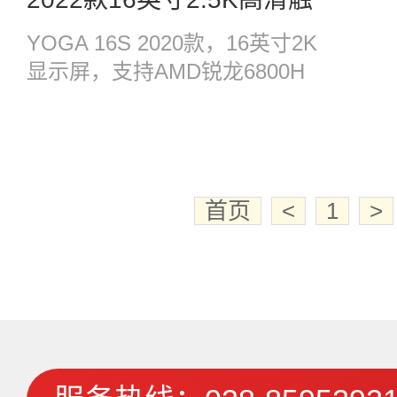
控屏笔记本电脑轻薄商务
YOGA 16S 2020款，16英寸2K
设计办公
显示屏，支持AMD锐龙6800H
处理器···
首页
<
1
>